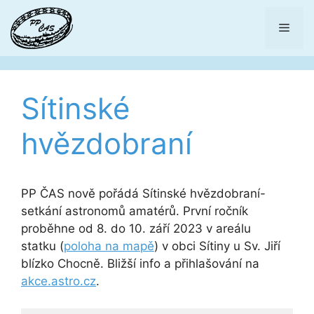
Přeskočit
na
Men
obsah
Sítinské
hvězdobraní
PP ČAS nově pořádá Sítinské hvězdobraní-
setkání astronomů amatérů. První ročník
proběhne od 8. do 10. září 2023 v areálu
statku (
poloha na mapě
) v obci Sítiny u Sv. Jiří
blízko Chocně. Bližší info a přihlašování na
akce.astro.cz
.