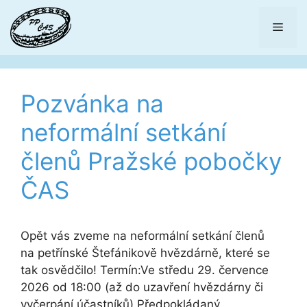
Přeskočit
na
Men
obsah
Pozvánka na
neformální setkání
členů Pražské pobočky
ČAS
Opět vás zveme na neformální setkání členů
na petřínské Štefánikově hvězdárně, které se
tak osvědčilo! Termín:Ve středu 29. července
2026 od 18:00 (až do uzavření hvězdárny či
vyčerpání účastníků) Předpokládaný