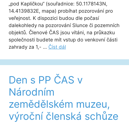
„pod Kapličkou“ (souřadnice: 50.1178143N,
14.4139832E, mapa) probíhat pozorování pro
veřejnost. K dispozici budou dle počasí
dalekohledy na pozorování Slunce či pozemních
objektů. Členové ČAS jsou vítáni, na průkazku
společnosti budete mít vstup do venkovní části
zahrady za 1,- …
Číst dál
Den s PP ČAS v
Národním
zemědělském muzeu,
výroční členská schůze