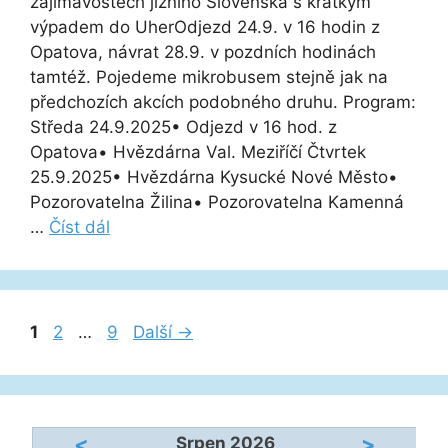
zajímavostech jižního Slovenska s krátkým
výpadem do UherOdjezd 24.9. v 16 hodin z
Opatova, návrat 28.9. v pozdních hodinách
tamtéž. Pojedeme mikrobusem stejně jak na
předchozích akcích podobného druhu. Program:
Středa 24.9.2025• Odjezd v 16 hod. z
Opatova• Hvězdárna Val. Meziříčí Čtvrtek
25.9.2025• Hvězdárna Kysucké Nové Město•
Pozorovatelna Žilina• Pozorovatelna Kamenná
…
Číst dál
Stránka
Stránka
Stránka
1
2
…
9
Další
→
<
>
Srpen 2026