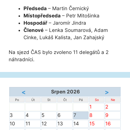
Předseda
– Martin Černický
Místopředseda
– Petr Mitošinka
Hospodář
– Jaromír Jindra
Členové
– Lenka Soumarová, Adam
Cinke, Lukáš Kalista, Jan Zahajský
Na sjezd ČAS bylo zvoleno 11 delegátů a 2
náhradníci.
<
>
Srpen 2026
Po
Út
St
Čt
Pá
So
Ne
1
2
3
4
5
6
7
8
9
10
11
12
13
14
15
16