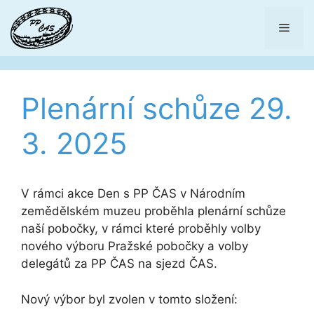
Přeskočit
na
Men
obsah
Plenární schůze 29.
3. 2025
V rámci akce Den s PP ČAS v Národním
zemědělském muzeu proběhla plenární schůze
naší pobočky, v rámci které proběhly volby
nového výboru Pražské pobočky a volby
delegátů za PP ČAS na sjezd ČAS.
Nový výbor byl zvolen v tomto složení: